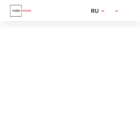
RU
Бухгалтерские услуги и аудит 
для бизнеса в ОАЭ 
на русском 
языке
Бухгалтерия, 
VAT и Corporate Tax отчётность в ОАЭ
.
Мы — 
сертифицированный налоговый агент FTA
, 
сопровождаем компании и ведём учёт в соответствии с 
требованиями налогового законодательства ОАЭ.
Имя