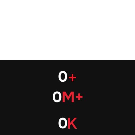
Номер телефона
+971
Я даю свое согласие на обработку моих 
персональных данных в соответствии с 
Политикой конфиденциальности
Отправить
0
+
0
M+
Довольных клиентов
0
K
Клиентов уже получили 
запросы от FTA в 2024