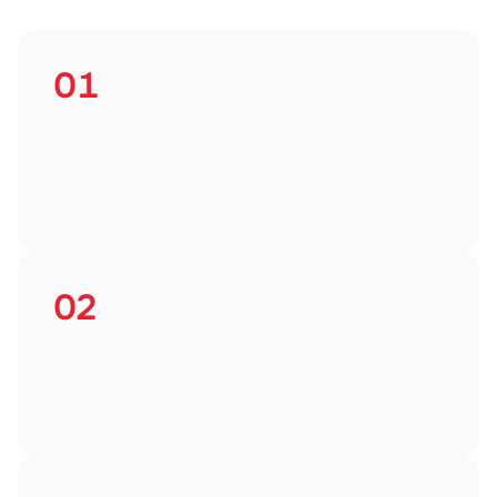
Полный спектр 
юридическихрешений 
для 
вашего бизнеса
01
Смотрим выписку, определяем, нужно ли 
восстановление. Оцениваем количество операций, 
текущие регистрации и налоговые риски. Готовим 
индивидуальное предложение.
02
Заносим всю историю 
в бухгалтерскую систему. Расставляем документы. 
Исправляем ошибки прошлых периодов. 