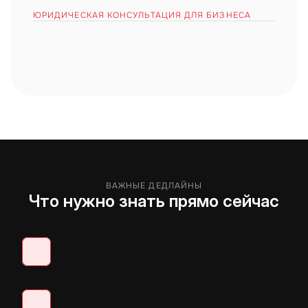
ЮРИДИЧЕСКАЯ КОНСУЛЬТАЦИЯ ДЛЯ БИЗНЕСА
Оказываем юридические услуги 
в ОАЭ на основании действующей лицензии.
Оказываем юридические услуги 
в ОАЭ на основании действующей лицензии.
ВАЖНЫЕ ДЕДЛАЙНЫ
Что нужно знать прямо сейчас
Даты и суммы, которые предприниматели в ОАЭ часто 
узнают слишком поздно.
Оказываем юридические услуги 