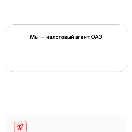
FTA требует учёт в сертифицированной 
бухгалтерской программе с разбивкой по 
отчётным периодам. Все закрывающие документы 
— договоры и инвойсы — нужно хранить. Нет 
документа = нет расхода.
Мы — налоговый агент ОАЭ
Официально взаимодействуем с 
Federal Tax 
Authority
 от имени клиента и 
ежемесячно 
закрываем период
 — без хвостов и накопленной 
задолженности.
КОМУ ПОДХОДИТ
Полный спектр 
юридическихрешений 
для 
вашего бизнеса