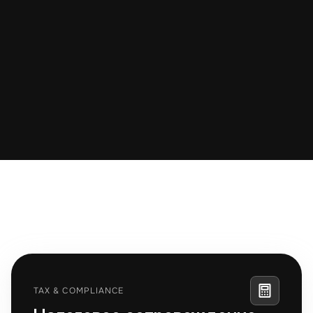
Артем
Гала
Legal & Compliance 
Department  of Acc
Department
Services
КОМПЛЕКСНЫЙ ПОДХОД
Полный спектр 
юридическихрешений 
для 
вашего бизнеса
TAX & COMPLIANCE