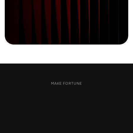
Оставить заявку
MAKE FORTUNE
К
о
м
а
н
д
а
,
к
о
т
о
р
о
й
д
о
в
е
р
я
ю
т
б
и
з
н
е
с
в
О
А
Э
Юридическое сопровождение, налоговое планирование
и защита интересов компаний и инвесторов.