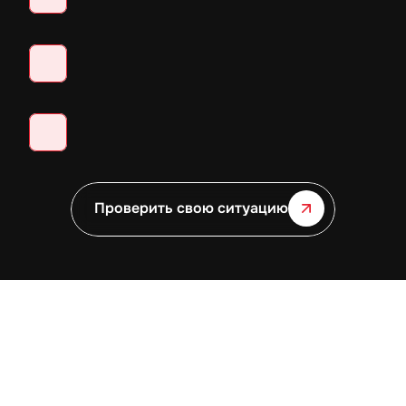
в ОАЭ на основании действующей лицензии.
Сопровождаем VAT и Corporate Tax: подготовка и 
подача отчётности, взаимодействие с FTA
Несём ответственность за качество 
и корректность подготовленных документов и 
подач в рамках согласованного объёма работ.
Несём ответственность за качество 
и корректность подготовленных документов и 
Проверить свою ситуацию
подач в рамках согласованного объёма работ.
ПРОЦЕСС